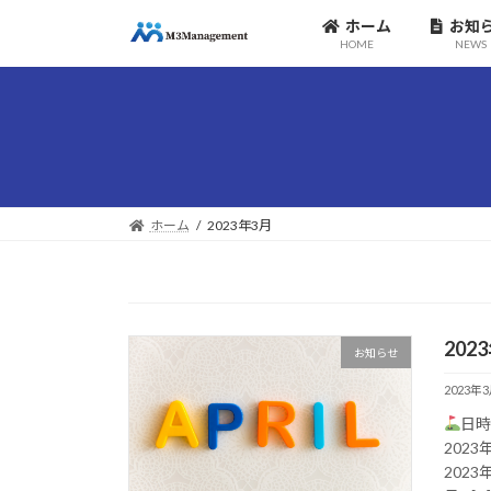
コ
ナ
ホーム
お知
ン
ビ
HOME
NEWS
テ
ゲ
ン
ー
ツ
シ
へ
ョ
ス
ン
キ
に
ッ
移
ホーム
2023年3月
プ
動
20
お知らせ
2023年
日時
202
202